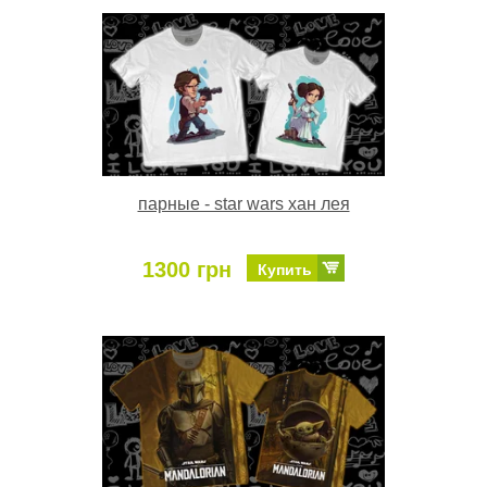
парные - star wars хан лея
1300 грн
Купить