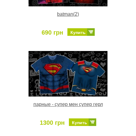
batman(2)
690 грн
Купить
парные - супер мен супер герл
1300 грн
Купить