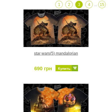
1
2
3
4
15
...
star wars(5) mandalorian
690 грн
Купить