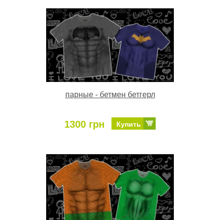
парные - бетмен бетгерл
1300 грн
Купить