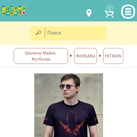
0
МОДЕЛИ ОДЕЖДЫ
(067) 011 0404
Viber
(067) 544 6226
Viber
НАШИ РАБОТЫ
Шалена Майка:
ФИЛЬМЫ
HITMAN
Футболки
shalena@mayka.dp.ua
КАК КУПИТЬ
г.Днепр, ул. Ярослава Мудрого, 68
КАК НАС НАЙТИ
Посмотреть на карте
ПОЛНАЯ ВЕРСИЯ САЙТА
Отправка по Украине каждый
день