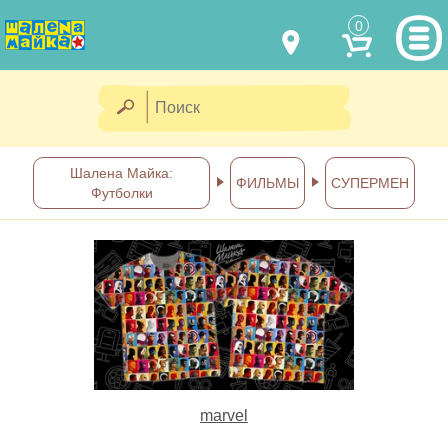
0
МОДЕЛИ ОДЕЖДЫ
(067) 011 0404
Viber
(067) 544 6226
Viber
НАШИ РАБОТЫ
Шалена Майка:
ФИЛЬМЫ
СУПЕРМЕН
Футболки
shalena@mayka.dp.ua
КАК КУПИТЬ
г.Днепр, ул. Ярослава Мудрого, 68
КАК НАС НАЙТИ
Посмотреть на карте
ПОЛНАЯ ВЕРСИЯ САЙТА
Отправка по Украине каждый
день
marvel