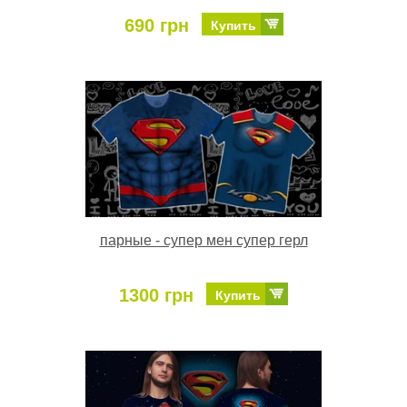
690 грн
Купить
парные - супер мен супер герл
1300 грн
Купить