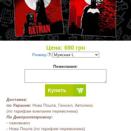
Цена:
690
грн
Размер
:
Пожелания:
Купить
Доставка:
по Украине:
Нова Пошта, Гюнсел, Автолюкс
(по тарифам компании перевозчика)
По Днепропетровску:
- самовывоз
- Нова Пошта (по тарифам перевозчика)