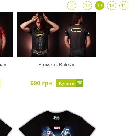
1
12
13
14
15
...
man
Бэтмен - Batman
690 грн
Купить