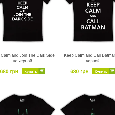
 Calm and Join The Dark Side
Keep Calm and Call Batma
на черной
черной
680 грн
680 грн
Купить
Купить