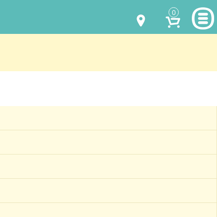
0
МОДЕЛИ ОДЕЖДЫ
(067) 011 0404
Viber
(067) 544 6226
Viber
НАШИ РАБОТЫ
shalena@mayka.dp.ua
КАК КУПИТЬ
г.Днепр, ул. Ярослава Мудрого, 68
КАК НАС НАЙТИ
Посмотреть на карте
ПОЛНАЯ ВЕРСИЯ САЙТА
Отправка по Украине каждый день