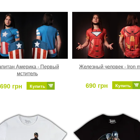
апитан Америка - Первый
Железный человек - Iron 
мститель
690 грн
690 грн
Купить
Купить