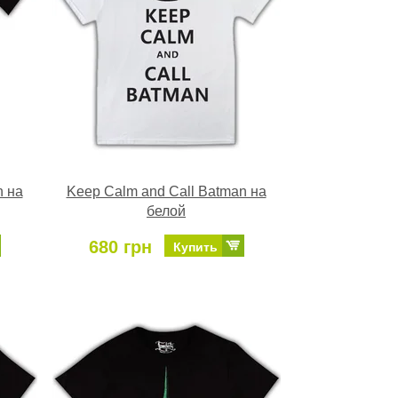
n на
Keep Calm and Call Batman на
белой
680 грн
Купить