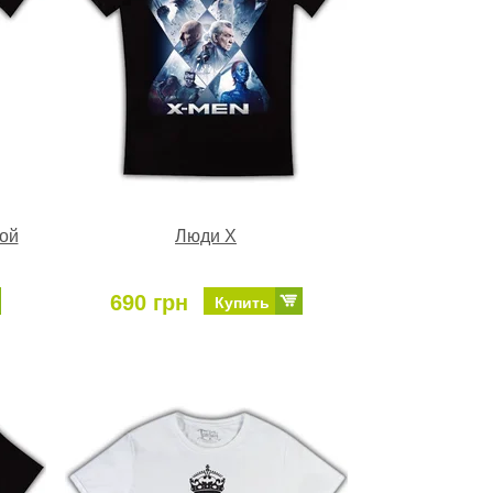
ой
Люди Х
690 грн
Купить