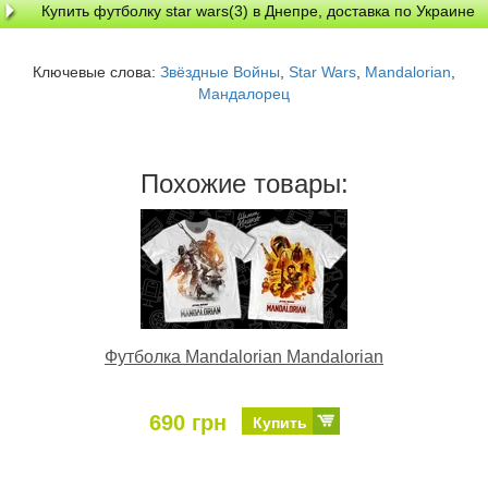
Купить футболку star wars(3) в Днепре, доставка по Украине
Ключевые слова:
Звёздные Войны
,
Star Wars
,
Mandalorian
,
Мандалорец
Похожие товары:
Футболка Mandalorian Mandalorian
690 грн
Купить