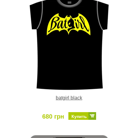
batgirl black
680 грн
Купить