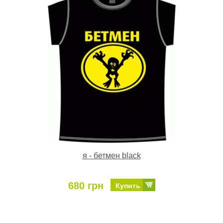
я - бетмен black
680 грн
Купить