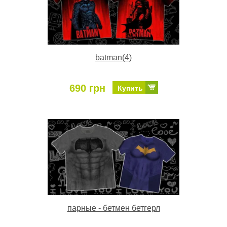
batman(4)
690 грн
Купить
парные - бетмен бетгерл