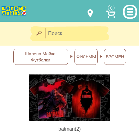
0
МОДЕЛИ ОДЕЖДЫ
(067) 011 0404
Viber
(067) 544 6226
Viber
НАШИ РАБОТЫ
Шалена Майка:
ФИЛЬМЫ
БЭТМЕН
Футболки
shalena@mayka.dp.ua
КАК КУПИТЬ
г.Днепр, ул. Ярослава Мудрого, 68
КАК НАС НАЙТИ
Посмотреть на карте
ПОЛНАЯ ВЕРСИЯ САЙТА
Отправка по Украине каждый
день
batman(2)