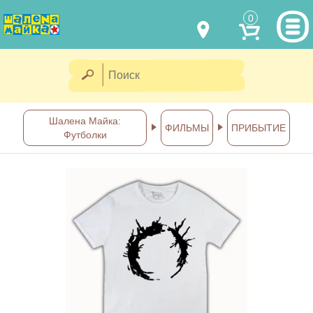
0
МОДЕЛИ ОДЕЖДЫ
(067) 011 0404
Viber
(067) 544 6226
Viber
НАШИ РАБОТЫ
Шалена Майка:
ФИЛЬМЫ
ПРИБЫТИЕ
Футболки
shalena@mayka.dp.ua
КАК КУПИТЬ
г.Днепр, ул. Ярослава Мудрого, 68
КАК НАС НАЙТИ
Посмотреть на карте
ПОЛНАЯ ВЕРСИЯ САЙТА
Отправка по Украине каждый
день