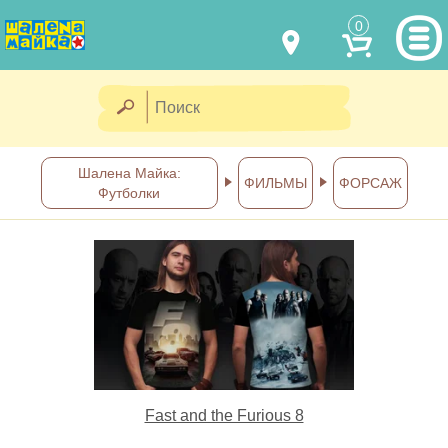
0
МОДЕЛИ ОДЕЖДЫ
(067) 011 0404
Viber
(067) 544 6226
Viber
НАШИ РАБОТЫ
Шалена Майка:
ФИЛЬМЫ
ФОРСАЖ
Футболки
shalena@mayka.dp.ua
КАК КУПИТЬ
г.Днепр, ул. Ярослава Мудрого, 68
КАК НАС НАЙТИ
Посмотреть на карте
ПОЛНАЯ ВЕРСИЯ САЙТА
Отправка по Украине каждый
день
Fast and the Furious 8