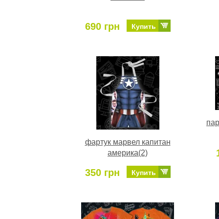
690 грн
Купить
пар
фартук марвел капитан
америка(2)
350 грн
Купить