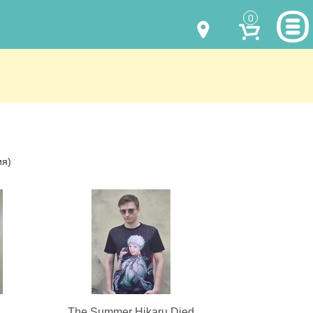
0
МОДЕЛИ ОДЕЖДЫ
(067) 011 0404
Viber
(067) 544 6226
Viber
НАШИ РАБОТЫ
shalena@mayka.dp.ua
КАК КУПИТЬ
ия)
г.Днепр, ул. Ярослава Мудрого, 68
КАК НАС НАЙТИ
Посмотреть на карте
ПОЛНАЯ ВЕРСИЯ САЙТА
Отправка по Украине каждый день
The Summer Hikaru Died