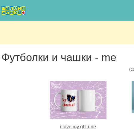
Футболки и чашки - me
(с
i love my gf Lune