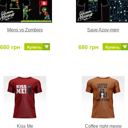
Mens vs Zombies
Save Azov-men
680 грн
680 грн
Купить
Купить
Kiss Me
Coffee right meow