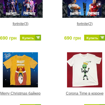
fortnite(3)
fortnite(2)
690 грн
690 грн
Купить
Купить
Merry Christmas байкер
Corona Time в короне