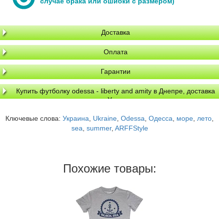
случае брака или ошибки с размером)
Доставка
Оплата
Гарантии
Купить футболку odessa - liberty and amity в Днепре, доставка
по Украине
Ключевые слова:
Украина
,
Ukraine
,
Odessa
,
Одесса
,
море
,
лето
,
sea
,
summer
,
ARFFStyle
Похожие товары: