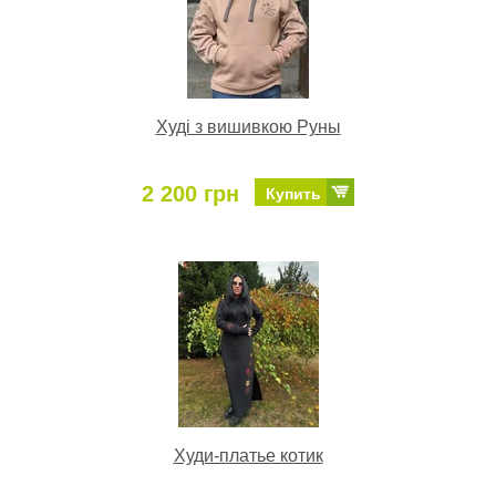
Худі з вишивкою Руны
2 200 грн
Купить
Худи-платье котик