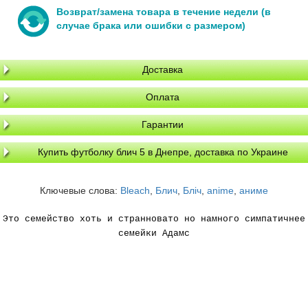
Возврат/замена товара в течение недели (в
случае брака или ошибки с размером)
Доставка
Оплата
Гарантии
Купить футболку блич 5 в Днепре, доставка по Украине
Ключевые слова:
Bleach
,
Блич
,
Бліч
,
anime
,
аниме
Это семейство хоть и странновато но намного симпатичнее
семейки Адамс