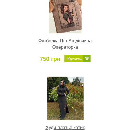
Футболка Пін-Ап дівчина
Операторка
750 грн
Купить
Худи-платье котик