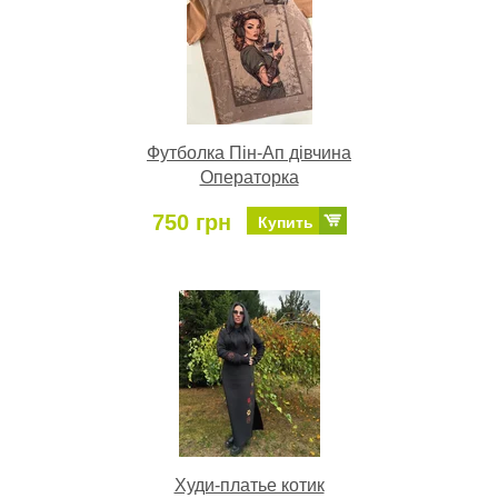
Футболка Пін-Ап дівчина
Операторка
750 грн
Купить
Худи-платье котик