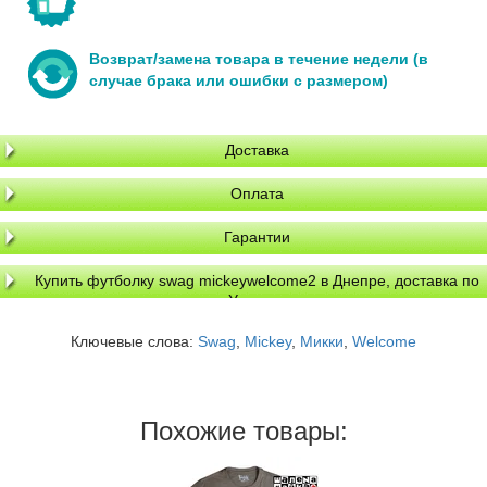
Возврат/замена товара в течение недели (в
случае брака или ошибки с размером)
Доставка
Оплата
Гарантии
Купить футболку swag mickeywelcome2 в Днепре, доставка по
Украине
Ключевые слова:
Swag
,
Mickey
,
Микки
,
Welcome
Похожие товары: