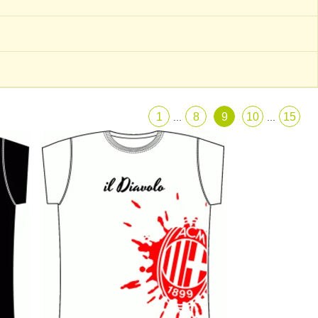
1
8
9
10
15
...
...