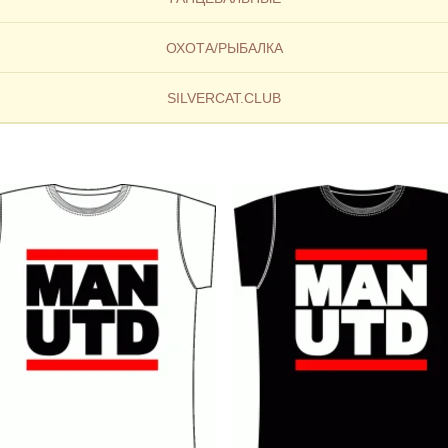
ОХОТА/РЫБАЛКА
SILVERCAT.CLUB