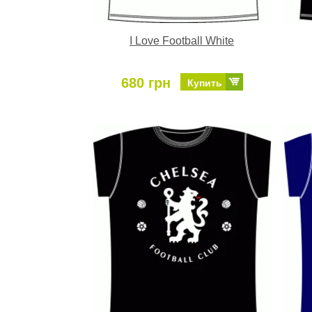
I Love Football White
680 грн
Купить