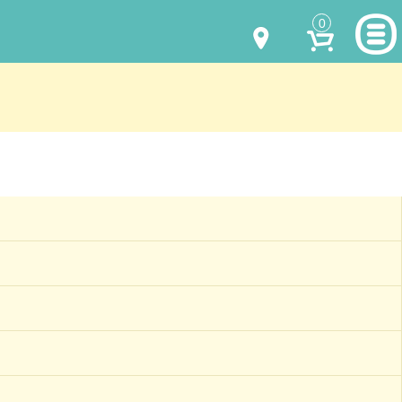
0
МОДЕЛИ ОДЕЖДЫ
(067) 011 0404
Viber
(067) 544 6226
Viber
НАШИ РАБОТЫ
shalena@mayka.dp.ua
КАК КУПИТЬ
г.Днепр, ул. Ярослава Мудрого, 68
КАК НАС НАЙТИ
Посмотреть на карте
ПОЛНАЯ ВЕРСИЯ САЙТА
Отправка по Украине каждый день