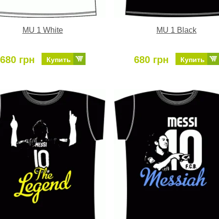
MU 1 White
MU 1 Black
680 грн
680 грн
Купить
Купить