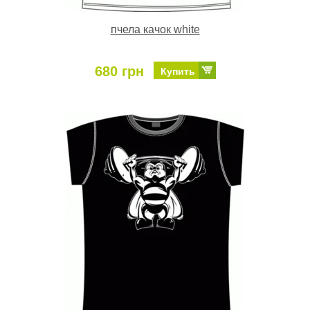
пчела качок white
680 грн
Купить