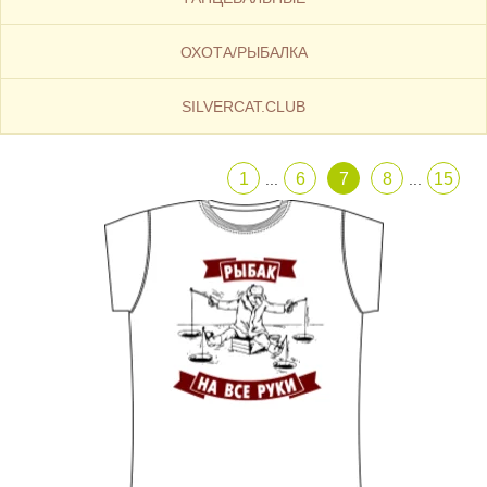
ОХОТА/РЫБАЛКА
SILVERCAT.CLUB
1
6
7
8
15
...
...