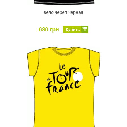
вело череп черная
680 грн
Купить