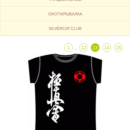
ОХОТА/РЫБАЛКА
SILVERCAT.CLUB
1
12
13
14
15
...