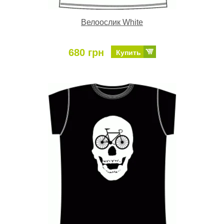
Велоослик White
680 грн
Купить