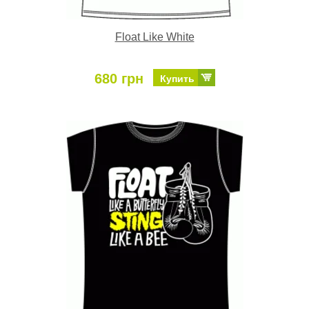
Float Like White
680 грн
Купить