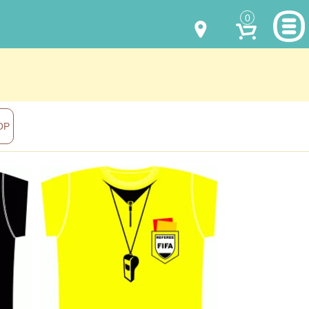
0
МОДЕЛИ ОДЕЖДЫ
(067) 011 0404
Viber
(067) 544 6226
Viber
НАШИ РАБОТЫ
ОР
shalena@mayka.dp.ua
КАК КУПИТЬ
г.Днепр, ул. Ярослава Мудрого, 68
КАК НАС НАЙТИ
Посмотреть на карте
ПОЛНАЯ ВЕРСИЯ САЙТА
Отправка по Украине каждый день