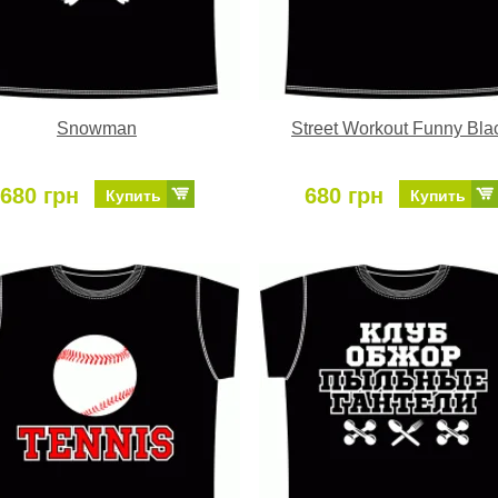
Snowman
Street Workout Funny Bla
680 грн
680 грн
Купить
Купить