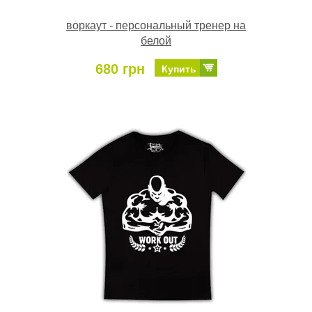
воркаут - персональный тренер на
белой
680 грн
Купить