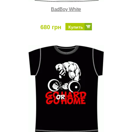
BadBoy White
680 грн
Купить