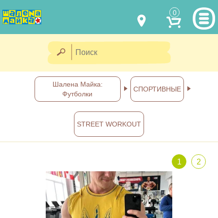
0
МОДЕЛИ ОДЕЖДЫ
(067) 011 0404
Viber
(067) 544 6226
Viber
НАШИ РАБОТЫ
Шалена Майка:
СПОРТИВНЫЕ
Футболки
shalena@mayka.dp.ua
КАК КУПИТЬ
г.Днепр, ул. Ярослава Мудрого, 68
STREET WORKOUT
КАК НАС НАЙТИ
Посмотреть на карте
ПОЛНАЯ ВЕРСИЯ САЙТА
1
2
Отправка по Украине каждый
день