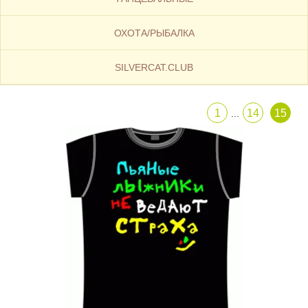
ОХОТА/РЫБАЛКА
SILVERCAT.CLUB
1
14
15
...