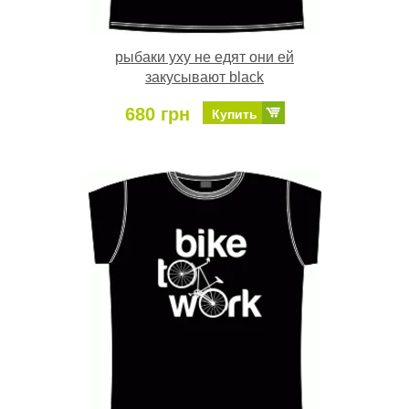
рыбаки уху не едят они ей
закусывают black
680 грн
Купить