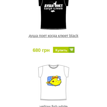
душа поет когда клюет black
680 грн
Купить
yellow fish white