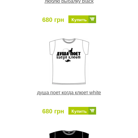
люблю рыбалку black
680 грн
Купить
душа поет когда клюет white
680 грн
Купить