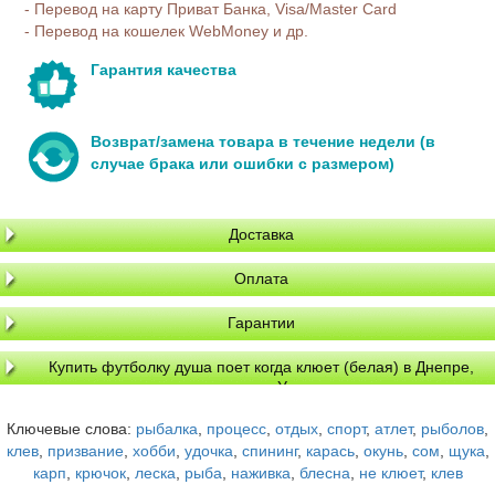
- Перевод на карту Приват Банка, Visa/Master Card
- Перевод на кошелек WebMoney и др.
Гарантия качества
Возврат/замена товара в течение недели (в
случае брака или ошибки с размером)
Доставка
Оплата
Гарантии
Купить футболку душа поет когда клюет (белая) в Днепре,
доставка по Украине
Ключевые слова:
рыбалка
,
процесс
,
отдых
,
спорт
,
атлет
,
рыболов
,
клев
,
призвание
,
хобби
,
удочка
,
спининг
,
карась
,
окунь
,
сом
,
щука
,
карп
,
крючок
,
леска
,
рыба
,
наживка
,
блесна
,
не клюет
,
клев