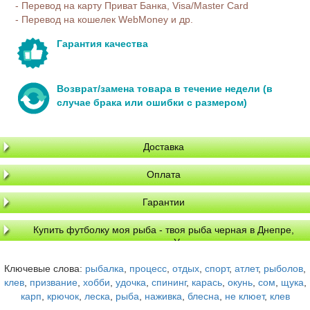
- Перевод на карту Приват Банка, Visa/Master Card
- Перевод на кошелек WebMoney и др.
Гарантия качества
Возврат/замена товара в течение недели (в
случае брака или ошибки с размером)
Доставка
Оплата
Гарантии
Купить футболку моя рыба - твоя рыба черная в Днепре,
доставка по Украине
Ключевые слова:
рыбалка
,
процесс
,
отдых
,
спорт
,
атлет
,
рыболов
,
клев
,
призвание
,
хобби
,
удочка
,
спининг
,
карась
,
окунь
,
сом
,
щука
,
карп
,
крючок
,
леска
,
рыба
,
наживка
,
блесна
,
не клюет
,
клев