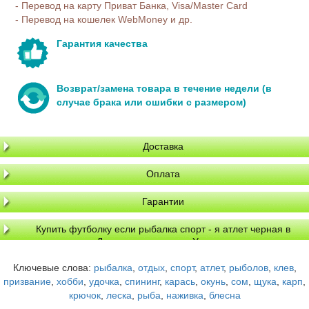
- Перевод на карту Приват Банка, Visa/Master Card
- Перевод на кошелек WebMoney и др.
Гарантия качества
Возврат/замена товара в течение недели (в
случае брака или ошибки с размером)
Доставка
Оплата
Гарантии
Купить футболку если рыбалка спорт - я атлет черная в
Днепре, доставка по Украине
Ключевые слова:
рыбалка
,
отдых
,
спорт
,
атлет
,
рыболов
,
клев
,
призвание
,
хобби
,
удочка
,
спининг
,
карась
,
окунь
,
сом
,
щука
,
карп
,
крючок
,
леска
,
рыба
,
наживка
,
блесна