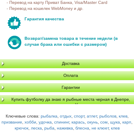
- Перевод на карту Приват Банка, Visa/Master Card
- Перевод на кошелек WebMoney и др.
Гарантия качества
Возврат/замена товара в течение недели (в
случае брака или ошибки с размером)
Доставка
Оплата
Гарантии
Купить футболку да знаю я рыбные места черная в Днепре,
доставка по Украине
Ключевые слова:
рыбалка
,
отдых
,
спорт
,
атлет
,
рыболов
,
клев
,
призвание
,
хобби
,
удочка
,
спининг
,
карась
,
окунь
,
сом
,
щука
,
карп
,
крючок
,
леска
,
рыба
,
наживка
,
блесна
,
не клюет
,
клев