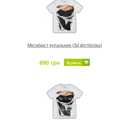
Мегабюст купальник (3d футболка)
690 грн
Купить