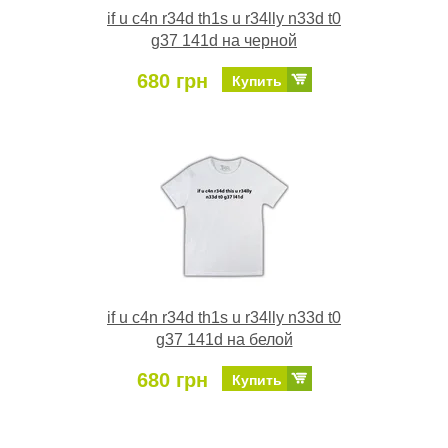
if u c4n r34d th1s u r34lly n33d t0
g37 141d на черной
680 грн
Купить
if u c4n r34d th1s u r34lly n33d t0
g37 141d на белой
680 грн
Купить