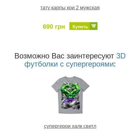
тату карпы кои 2 мужская
690 грн
Купить
Возможно Ваc заинтересуют
3D
футболки c супергероями
:
супергерои халк светл