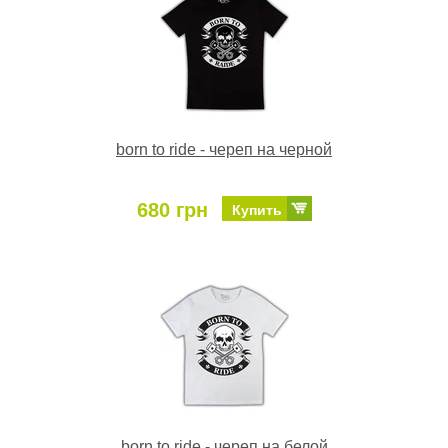
born to ride - череп на черной
680 грн
Купить
born to ride - череп на белой