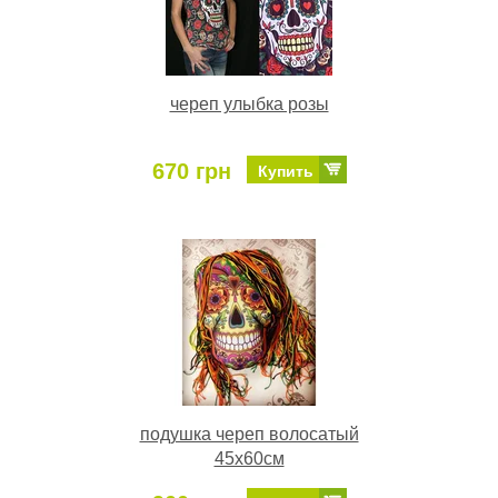
череп улыбка розы
670 грн
Купить
подушка череп волосатый
45х60см