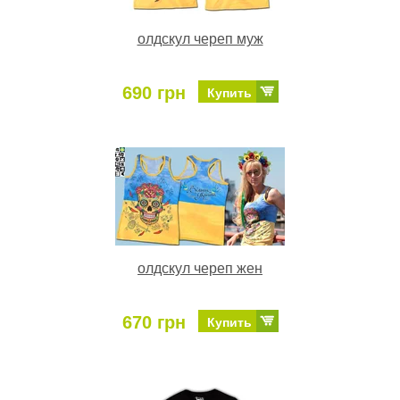
олдскул череп муж
690 грн
Купить
олдскул череп жен
670 грн
Купить