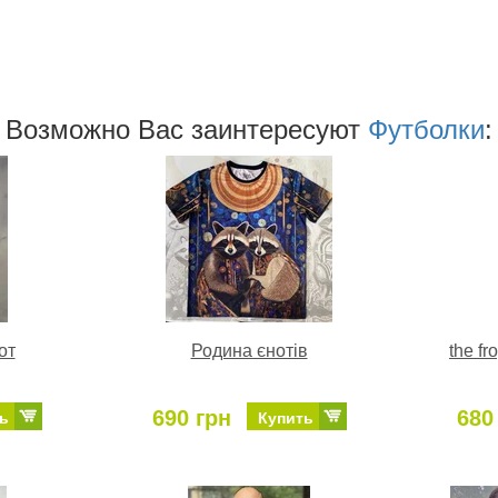
Возможно Ваc заинтересуют
Футболки
:
от
Родина єнотів
the fr
690 грн
680
ь
Купить