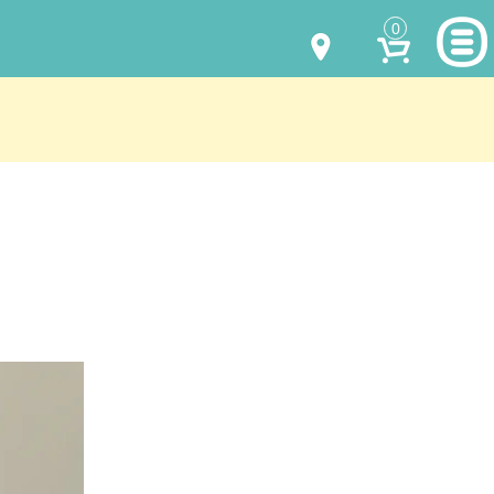
0
МОДЕЛИ ОДЕЖДЫ
(067) 011 0404
Viber
(067) 544 6226
Viber
НАШИ РАБОТЫ
shalena@mayka.dp.ua
КАК КУПИТЬ
г.Днепр, ул. Ярослава Мудрого, 68
КАК НАС НАЙТИ
Посмотреть на карте
ПОЛНАЯ ВЕРСИЯ САЙТА
Отправка по Украине каждый день