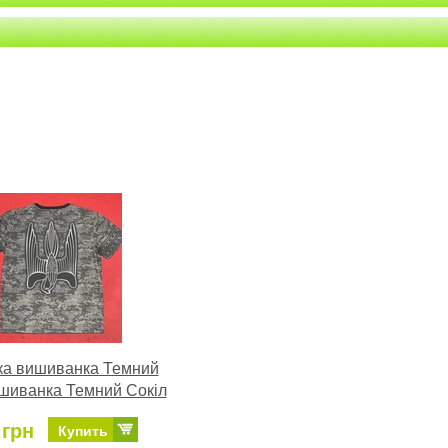
ка вишиванка Темний
ишиванка Темний Сокіл
 грн
Купить