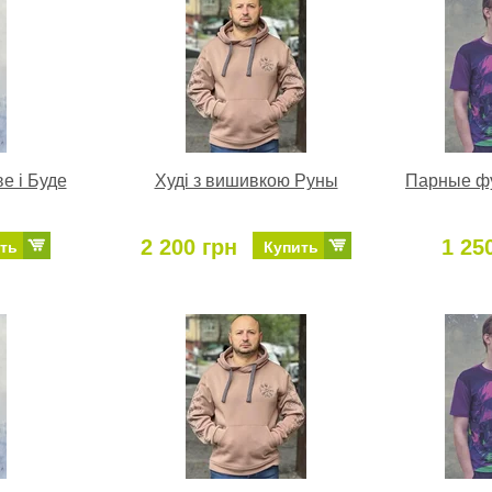
е і Буде
Худі з вишивкою Руны
Парные фу
2 200 грн
1 25
ть
Купить