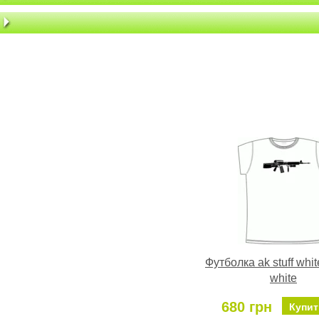
Футболка ak stuff white
white
680 грн
Купит