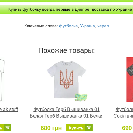
Купить футболку всегда первые в Днепре, доставка по Украине
Ключевые слова:
футболка
,
Україна
,
череп
Похожие товары:
 ak stuff
Футболка Герб Вышиванка 01
Футбол
Белая Герб Вышиванка 01 Белая
Сокіл в
680 грн
690
ь
Купить