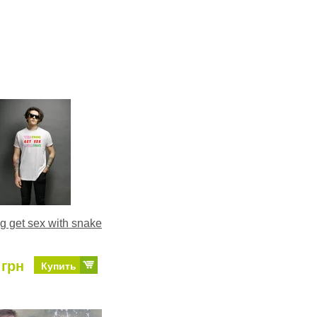
og get sex with snake
 грн
Купить