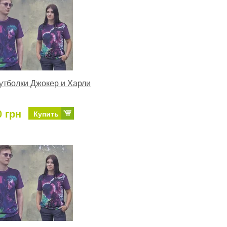
тболки Джокер и Харли
0 грн
Купить