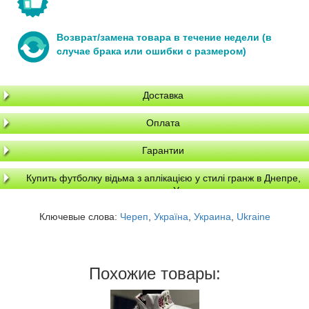
Возврат/замена товара в течение недели (в
случае брака или ошибки с размером)
Доставка
Оплата
Гарантии
Купить футболку відьма з аплікацією у стилі гранж в Днепре,
доставка по Украине
Ключевые слова:
Череп
,
Україна
,
Украина
,
Ukraine
Похожие товары: