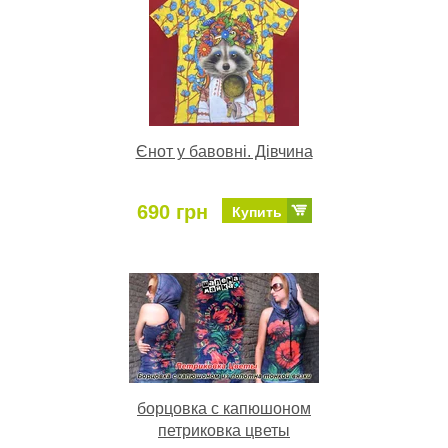
Єнот у бавовні. Дівчина
690 грн
Купить
борцовка с капюшоном
петриковка цветы