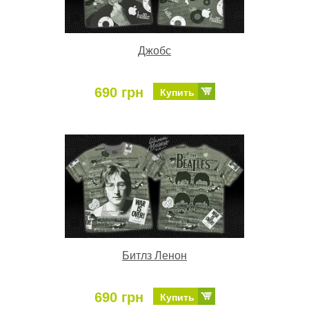
Джобс
690 грн
Купить
Битлз Ленон
690 грн
Купить