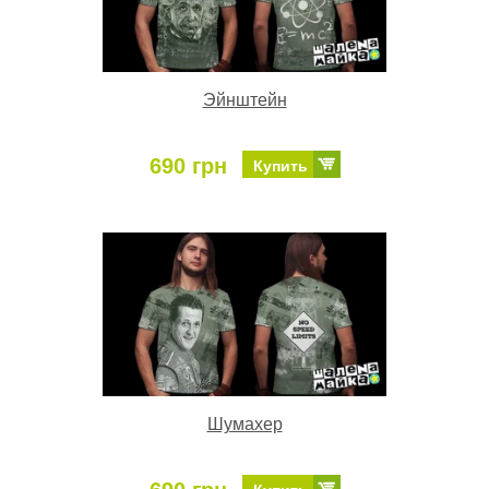
Эйнштейн
690 грн
Купить
Шумахер