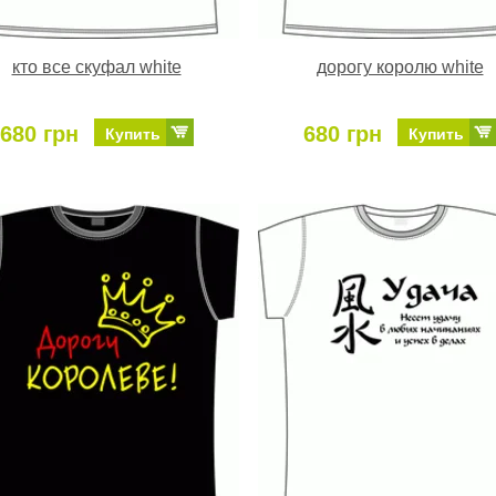
кто все скуфал white
дорогу королю white
680 грн
680 грн
Купить
Купить