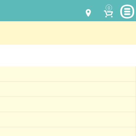
0
МОДЕЛИ ОДЕЖДЫ
(067) 011 0404
Viber
(067) 544 6226
Viber
НАШИ РАБОТЫ
shalena@mayka.dp.ua
КАК КУПИТЬ
г.Днепр, ул. Ярослава Мудрого, 68
КАК НАС НАЙТИ
Посмотреть на карте
ПОЛНАЯ ВЕРСИЯ САЙТА
Отправка по Украине каждый день