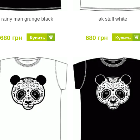
rainy man grunge black
ak stuff white
680 грн
680 грн
Купить
Купить