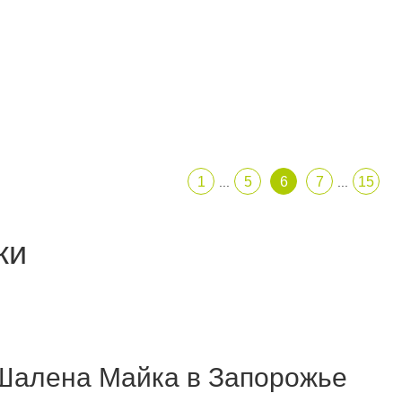
1
5
6
7
15
...
...
ки
 Шалена Майка в Запорожье