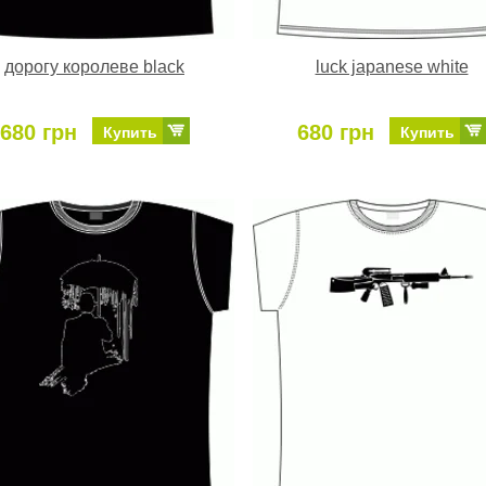
дорогу королеве black
luck japanese white
680 грн
680 грн
Купить
Купить