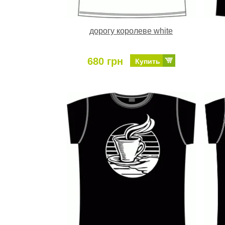
дорогу королеве white
680 грн
Купить