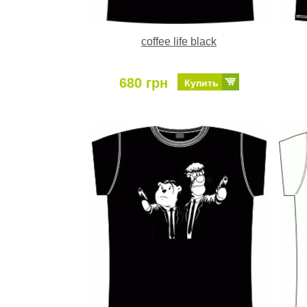
coffee life black
680 грн
Купить