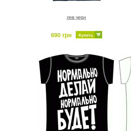
лев черн
690 грн
Купить