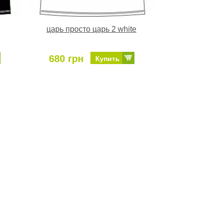
царь просто царь 2 white
680 грн
Купить