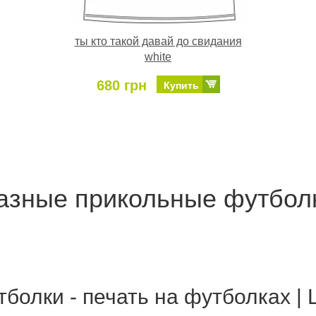
ты кто такой давай до свидания
white
680 грн
Купить
азные прикольные футбол
болки - печать на футболках |