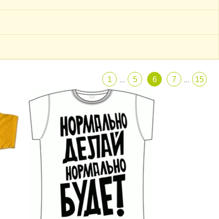
1
5
6
7
15
...
...