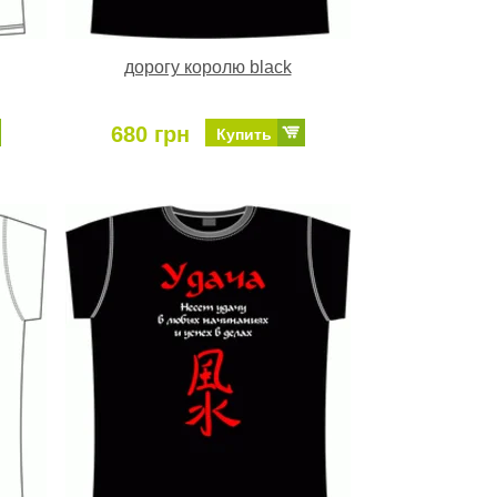
дорогу королю black
680 грн
Купить