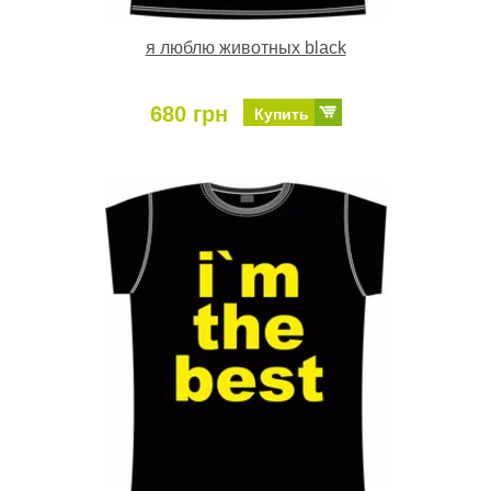
я люблю животных black
680 грн
Купить