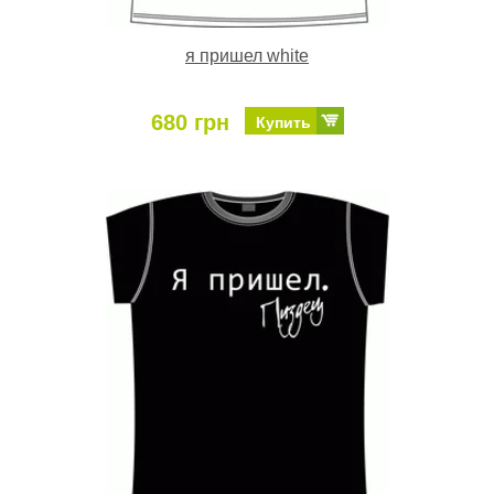
я пришел white
680 грн
Купить