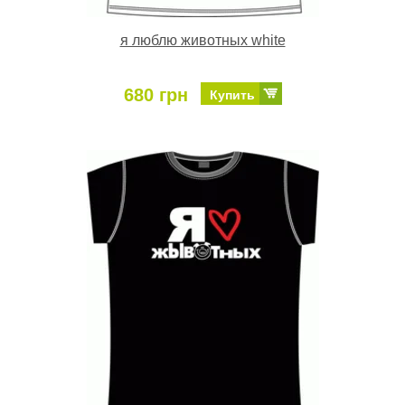
я люблю животных white
680 грн
Купить