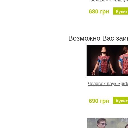
680 грн
Купит
Возможно Ваc заи
Человек-паук Spid
690 грн
Купит