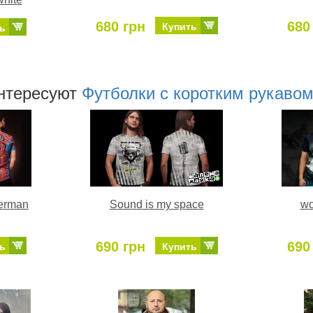
680 грн
680
Купить
ь
нтересуют
Футболки с коротким рукавом
erman
Sound is my space
wo
690 грн
690
ь
Купить