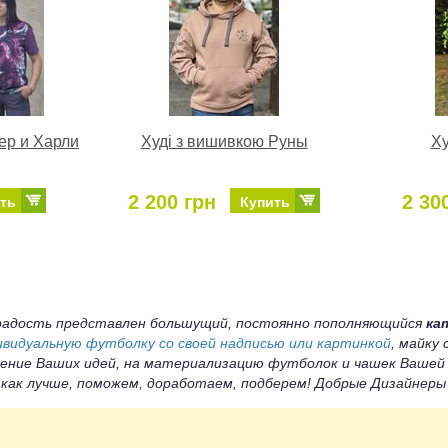
ер и Харли
Худі з вишивкою Руны
Ху
2 200 грн
2 30
ть
Купить
а радость представлен большущий, постоянно пополняющийся
ка
ивидуальную футболку со своей надписью или картинкой
, майку
ение Ваших идей, на материализацию футболок и чашек Вашей
 как лучше, поможем, доработаем, подберем! Добрые Дизайнер