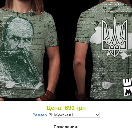
Цена:
690
грн
Размер
:
Пожелания: