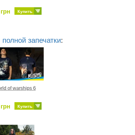
 грн
Купить
 полной запечатки
:
rld of warships 6
 грн
Купить