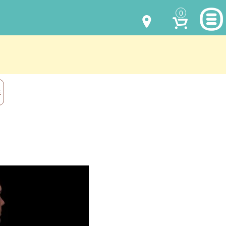
0
МОДЕЛИ ОДЕЖДЫ
(067) 011 0404
Viber
(067) 544 6226
Viber
НАШИ РАБОТЫ
Е
shalena@mayka.dp.ua
КАК КУПИТЬ
г.Днепр, ул. Ярослава Мудрого, 68
КАК НАС НАЙТИ
Посмотреть на карте
ПОЛНАЯ ВЕРСИЯ САЙТА
Отправка по Украине каждый день