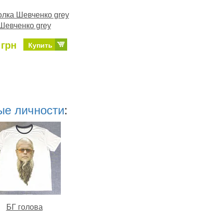
олка Шевченко grey
Шевченко grey
 грн
Купить
ые личности
:
БГ голова