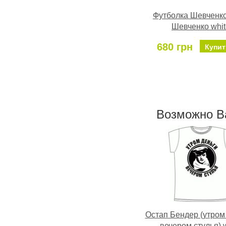
Футболка Шевченко
Шевченко whit
680 грн
Купит
Возможно В
Остап Бендер (утром 
вечером стулья) 