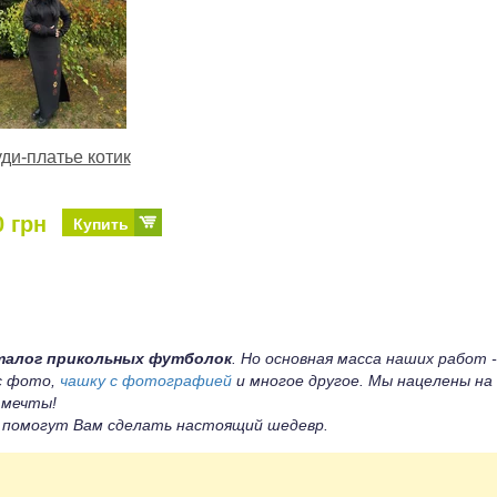
ди-платье котик
0 грн
Купить
талог прикольных футболок
. Но основная масса наших работ -
 с фото,
чашку с фотографией
и многое другое. Мы нацелены на
 мечты!
ы помогут Вам сделать настоящий шедевр.