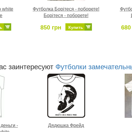
 white
Футболка Борітеся - поборете!
Футб
e
Борітеся - поборете!
850 грн
680
ь
Купить
аc заинтересуют
Футболки замечательн
деньги -
Дядюшка Фрейд
white