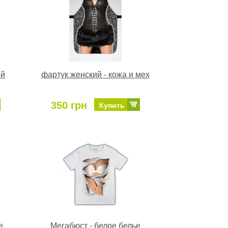
ой
фартук женский - кожа и мех
350 грн
Купить
е
Мегабюст - белое белье