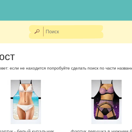
юст
овет: если не находится попробуйте сделать поиск по части назван
артук - белый купальник
фартук девушка в нижнем 