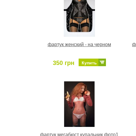
фартук женский - на черном
ф
350 грн
Купить
фартук мегабюст купальник фото1