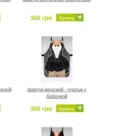
350 грн
Купить
ерной
фартук женский - платье с
бабочкой
350 грн
Купить