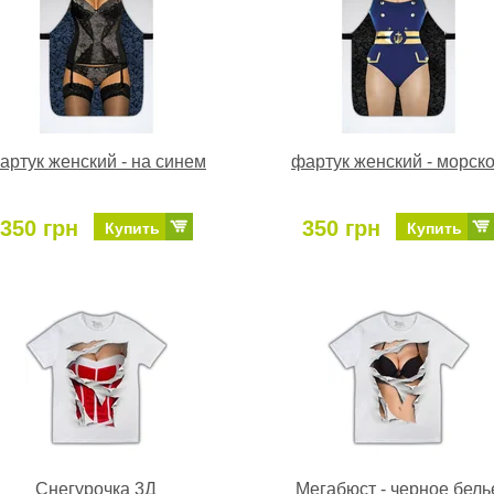
артук женский - на синем
фартук женский - морск
350 грн
350 грн
Купить
Купить
Снегурочка 3Д
Мегабюст - черное бель