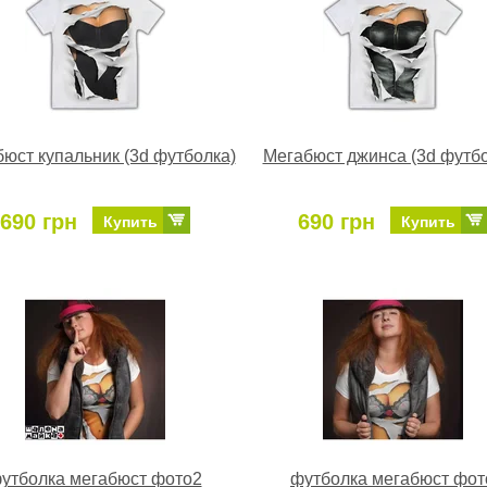
юст купальник (3d футболка)
Мегабюст джинса (3d футбо
690 грн
690 грн
Купить
Купить
утболка мегабюст фото2
футболка мегабюст фот