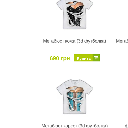
Мегабюст кожа (3d футболка)
Мегаб
690 грн
Купить
Мегабюст корсет (3d футболка)
ф