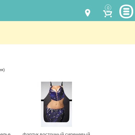
0
МОДЕЛИ ОДЕЖДЫ
(067) 011 0404
Viber
(067) 544 6226
Viber
НАШИ РАБОТЫ
shalena@mayka.dp.ua
КАК КУПИТЬ
ия)
г.Днепр, ул. Ярослава Мудрого, 68
КАК НАС НАЙТИ
Посмотреть на карте
ПОЛНАЯ ВЕРСИЯ САЙТА
Отправка по Украине каждый день
белье
фартук восточный сиреневый