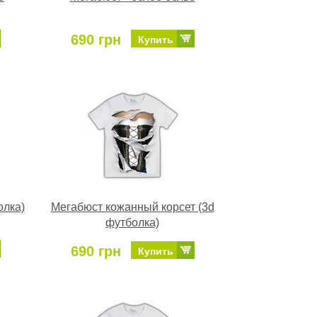
690 грн
Купить
олка)
Мегабюст кожанный корсет (3d
футболка)
690 грн
Купить