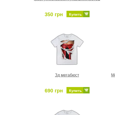
350 грн
Купить
Зд мегабюст
М
690 грн
Купить