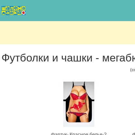
Футболки и чашки - мегаб
(с
фартук- Красное белье-2
ф