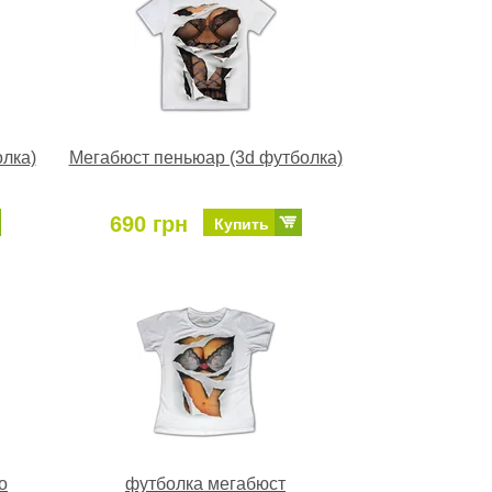
лка)
Мегабюст пеньюар (3d футболка)
690 грн
Купить
о
футболка мегабюст