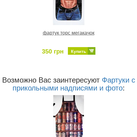
фартук торс мегакачок
350 грн
Купить
Возможно Ваc заинтересуют
Фартуки с
прикольными надписями и фото
: