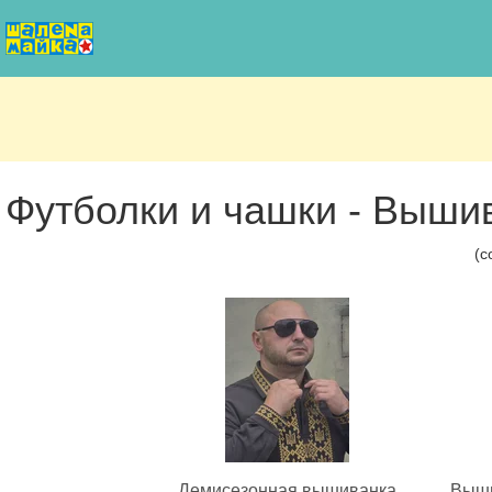
Футболки и чашки - Выши
(с
Демисезонная вышиванка
Выши