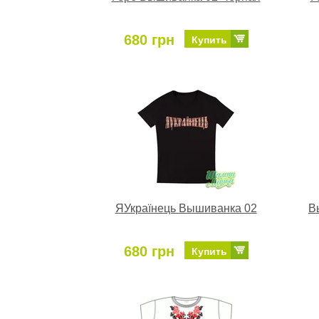
680 грн
Купить
ЯУкраїнець Вышиванка 02
В
680 грн
Купить