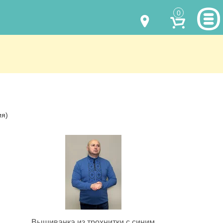
0
МОДЕЛИ ОДЕЖДЫ
(067) 011 0404
Viber
(067) 544 6226
Viber
НАШИ РАБОТЫ
shalena@mayka.dp.ua
КАК КУПИТЬ
ия)
г.Днепр, ул. Ярослава Мудрого, 68
КАК НАС НАЙТИ
Посмотреть на карте
ПОЛНАЯ ВЕРСИЯ САЙТА
Отправка по Украине каждый день
Вышиванка из трохнитки с синим