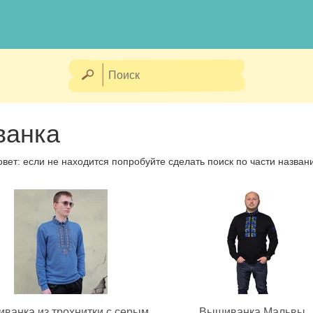
ванка
овет: если не находится попробуйте сделать поиск по части назван
ванка из трохнитки с серым
Вышиванка Мальвы