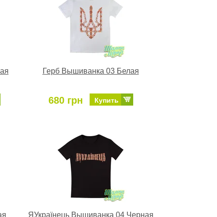
ная
Герб Вышиванка 03 Белая
680 грн
Купить
ая
ЯУкраїнець Вышиванка 04 Черная