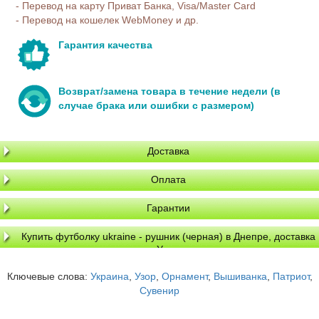
- Перевод на карту Приват Банка, Visa/Master Card
- Перевод на кошелек WebMoney и др.
Гарантия качества
Возврат/замена товара в течение недели (в
случае брака или ошибки с размером)
Доставка
Оплата
Гарантии
Купить футболку ukraine - рушник (черная) в Днепре, доставка
по Украине
Ключевые слова:
Украина
,
Узор
,
Орнамент
,
Вышиванка
,
Патриот
,
Сувенир