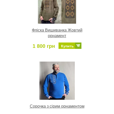
Фліска Вишиванка Жовтий
орнамент
1 800 грн
Купить
Сорочка з сірим орнаментом