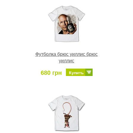
Футболка брюс уиллис брюс
уиллис
680 грн
Купить