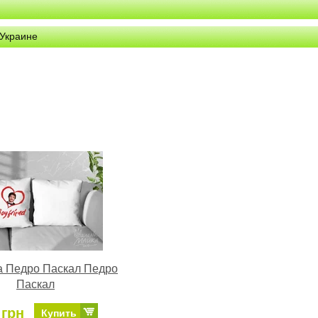
 Украине
а Педро Паскал Педро
Паскал
 грн
Купить