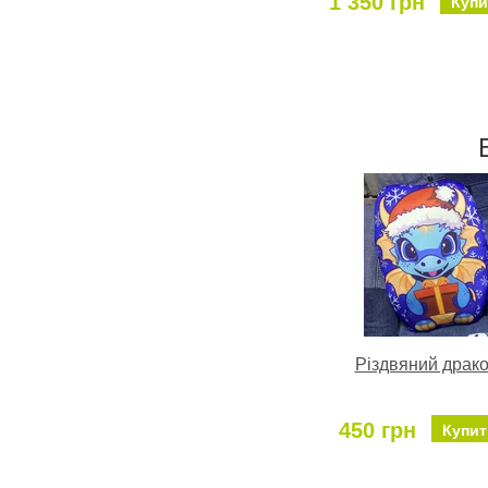
1 350 грн
Купи
Різдвяний драко
450 грн
Купит