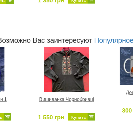
1 350 грн
Купить
ть
Возможно Ваc заинтересуют
Популярно
Де
н 1
Вишиванка Чорнобривці
300
1 550 грн
ь
Купить