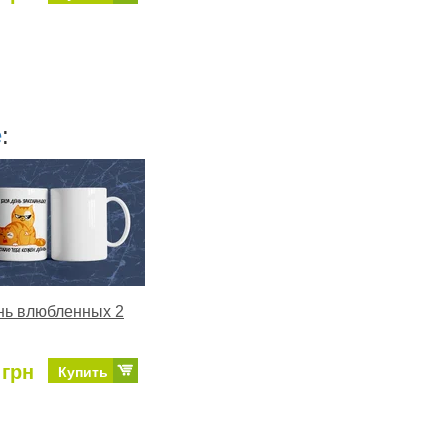
е
:
нь влюбленных 2
 грн
Купить