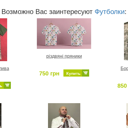
Возможно Ваc заинтересуют
Футболки
:
різдвяні пряники
лива
Бор
750 грн
Купить
850
ь