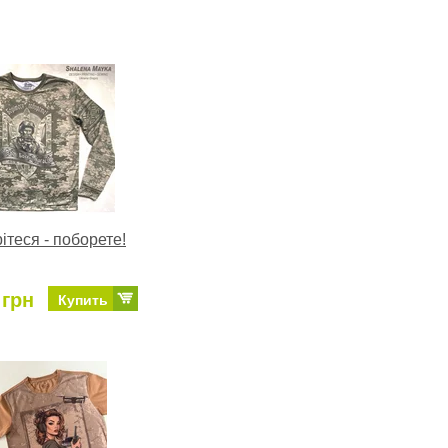
ітеся - поборете!
 грн
Купить