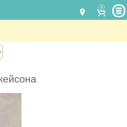
0
МОДЕЛИ ОДЕЖДЫ
(067) 011 0404
Viber
(067) 544 6226
Viber
НАШИ РАБОТЫ
Н
shalena@mayka.dp.ua
КАК КУПИТЬ
г.Днепр, ул. Ярослава Мудрого, 68
КАК НАС НАЙТИ
жейсона
Посмотреть на карте
ПОЛНАЯ ВЕРСИЯ САЙТА
Отправка по Украине каждый день