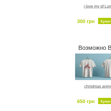
i love my gf Lu
300 грн
Купит
Возможно В
christmas ani
650 грн
Купит