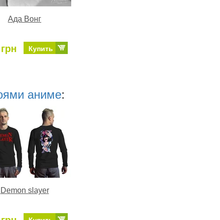
Ада Вонг
 грн
Купить
роями аниме
:
Demon slayer