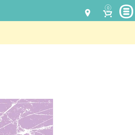
0
МОДЕЛИ ОДЕЖДЫ
(067) 011 0404
Viber
(067) 544 6226
Viber
НАШИ РАБОТЫ
shalena@mayka.dp.ua
КАК КУПИТЬ
г.Днепр, ул. Ярослава Мудрого, 68
КАК НАС НАЙТИ
Посмотреть на карте
ПОЛНАЯ ВЕРСИЯ САЙТА
Отправка по Украине каждый день