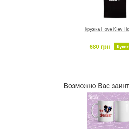
Кружка I love Kiev I l
680 грн
Купит
Возможно Ваc заин