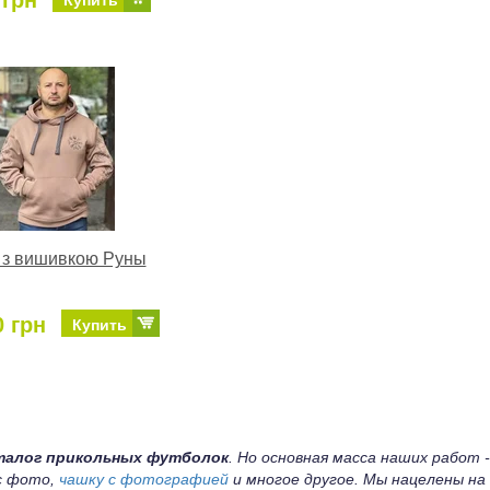
 грн
Купить
 з вишивкою Руны
0 грн
Купить
талог прикольных футболок
. Но основная масса наших работ -
 с фото,
чашку с фотографией
и многое другое. Мы нацелены на