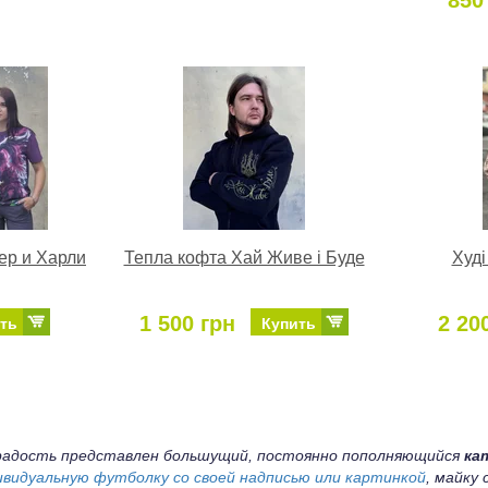
850
ер и Харли
Тепла кофта Хай Живе і Буде
Худі
1 500 грн
2 20
ть
Купить
а радость представлен большущий, постоянно пополняющийся
ка
ивидуальную футболку со своей надписью или картинкой
, майку