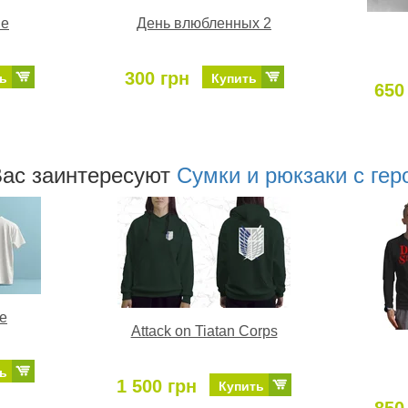
ne
День влюбленных 2
300 грн
ь
Купить
650
аc заинтересуют
Сумки и рюкзаки с ге
me
Attack on Tiatan Corps
ь
1 500 грн
Купить