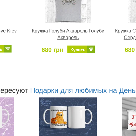
ove Kiev
Кружка Голуби Акварель Голуби
Кружка С
Акварель
Серд
680 грн
680
ь
Купить
тересуют
Подарки для любимых на День