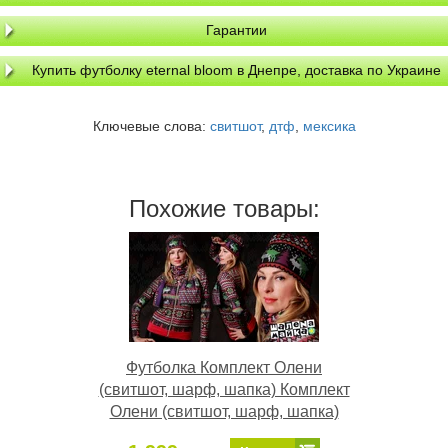
Гарантии
Купить футболку eternal bloom в Днепре, доставка по Украине
Ключевые слова:
свитшот
,
дтф
,
мексика
Похожие товары:
Футболка Комплект Олени
(свитшот, шарф, шапка) Комплект
Олени (свитшот, шарф, шапка)