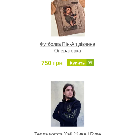
Футболка Пін-Ап дівчина
Операторка
750 грн
Купить
Тепла кофта Хай Живе і Буде