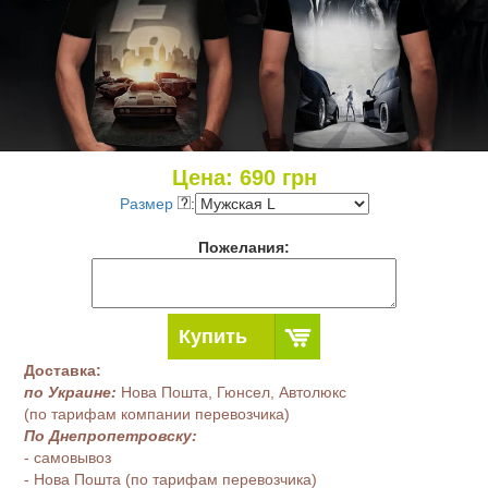
Цена:
690
грн
Размер
:
Пожелания:
Купить
Доставка:
по Украине:
Нова Пошта, Гюнсел, Автолюкс
(по тарифам компании перевозчика)
По Днепропетровску:
- самовывоз
- Нова Пошта (по тарифам перевозчика)