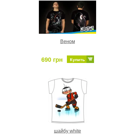
Веном
690 грн
Купить
шайбу white