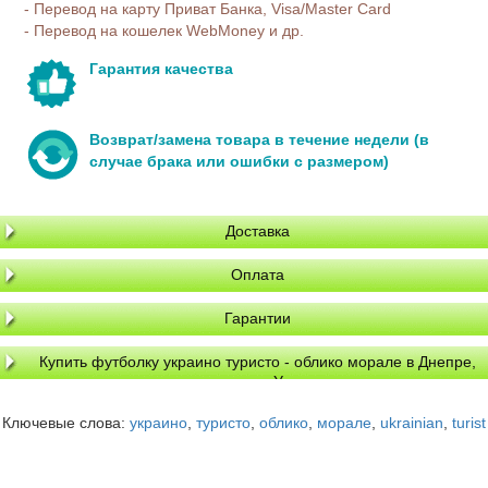
- Перевод на карту Приват Банка, Visa/Master Card
- Перевод на кошелек WebMoney и др.
Гарантия качества
Возврат/замена товара в течение недели (в
случае брака или ошибки с размером)
Доставка
Оплата
Гарантии
Купить футболку украино туристо - облико морале в Днепре,
доставка по Украине
Ключевые слова:
украино
,
туристо
,
облико
,
морале
,
ukrainian
,
turist