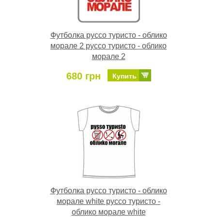
Футболка руссо туристо - облико
морале 2 руссо туристо - облико
морале 2
680 грн
Купить
Футболка руссо туристо - облико
морале white руссо туристо -
облико морале white