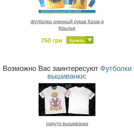
футболка длинный рукав Казак и
Крылья
750 грн
Купить
Возможно Ваc заинтересуют
Футболки
вышиванки
:
наруто вышиванка