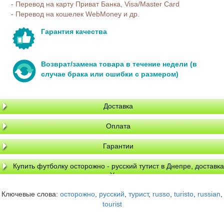
- Перевод на карту Приват Банка, Visa/Master Card
- Перевод на кошелек WebMoney и др.
Гарантия качества
Возврат/замена товара в течение недели (в
случае брака или ошибки с размером)
Доставка
Оплата
Гарантии
Купить футболку осторожно - русский тутист в Днепре, доставка
по Украине
Ключевые слова:
осторожно
,
русский
,
турист
,
russo
,
turisto
,
russian
,
tourist