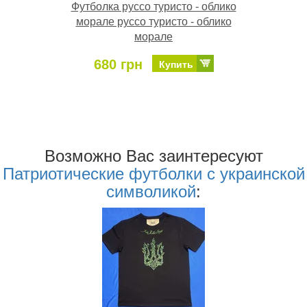
Футболка руссо туристо - облико
морале руссо туристо - облико
морале
680 грн
Купить
Возможно Ваc заинтересуют
Патриотические футболки с украинской
символикой
: