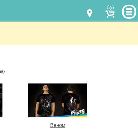
0
МОДЕЛИ ОДЕЖДЫ
(067) 011 0404
Viber
(067) 544 6226
Viber
НАШИ РАБОТЫ
shalena@mayka.dp.ua
КАК КУПИТЬ
ия)
г.Днепр, ул. Ярослава Мудрого, 68
КАК НАС НАЙТИ
Посмотреть на карте
ПОЛНАЯ ВЕРСИЯ САЙТА
Отправка по Украине каждый день
Веном