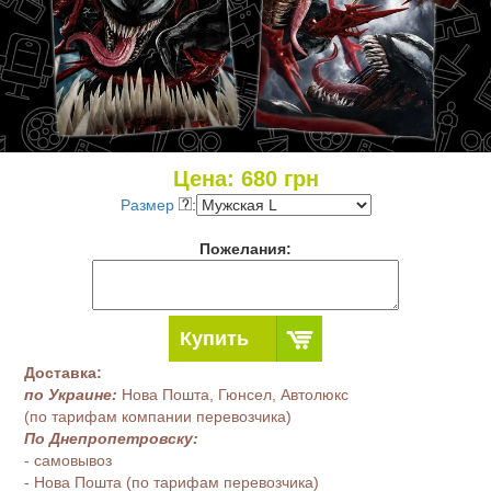
Цена:
680
грн
Размер
:
Пожелания:
Купить
Доставка:
по Украине:
Нова Пошта, Гюнсел, Автолюкс
(по тарифам компании перевозчика)
По Днепропетровску:
- самовывоз
- Нова Пошта (по тарифам перевозчика)