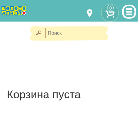
0
МОДЕЛИ ОДЕЖДЫ
(067) 011 0404
Viber
(067) 544 6226
Viber
НАШИ РАБОТЫ
shalena@mayka.dp.ua
КАК КУПИТЬ
г.Днепр, ул. Ярослава Мудрого, 68
КАК НАС НАЙТИ
Посмотреть на карте
Корзина пуста
ПОЛНАЯ ВЕРСИЯ САЙТА
Отправка по Украине каждый
день